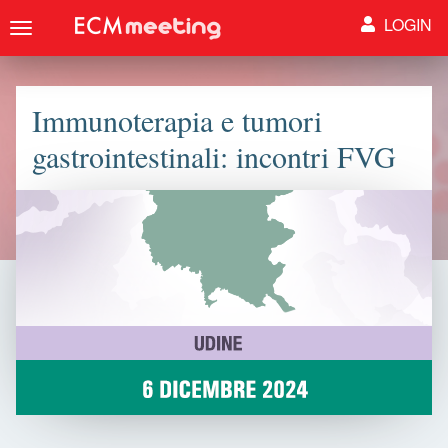
LOGIN
Toggle
navigation
Immunoterapia e tumori
gastrointestinali: incontri FVG