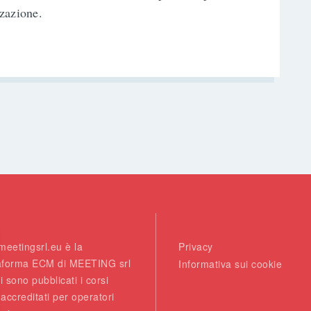
zazione.
eetingsrl.eu è la
Privacy
taforma ECM di MEETING srl
Informativa sui cookie
i sono pubblicati i corsi
ccreditati per operatori