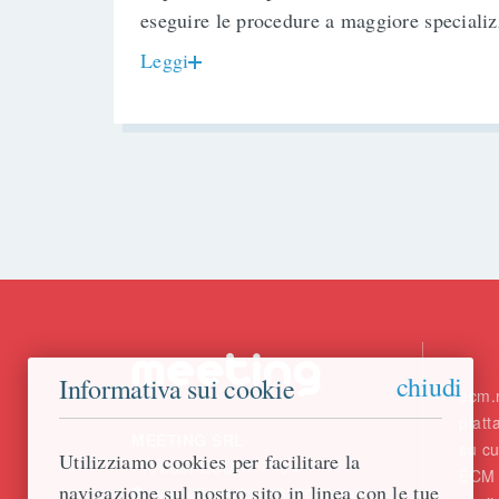
eseguire le procedure a maggiore specializ
Leggi
chiudi
Informativa sui cookie
ecm.m
piat
MEETING SRL
su cu
Utilizziamo cookies per facilitare la
Provider ECM n. 7194
ECM a
navigazione sul nostro sito in linea con le tue
Via Villalta 32, 33100 Udine