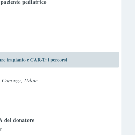
l paziente pediatrico
e trapianto e CAR-T: i percorsi
a Comuzzi, Udine
o
A del donatore
e