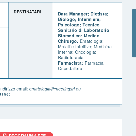
DESTINATARI
Data Manager; Dietista;
Biologo; Infermiere;
Psicologo; Tecnico
Sanitario di Laboratorio
Biomedico; Medico
Chirurgo:
Ematologia;
Malattie Infettive; Medicina
Interna; Oncologia;
Radioterapia
Farmacista:
Farmacia
Ospedaliera
indirizzo email:
ematologia@meetingsrl.eu
41841
PROGRAMMA PDF