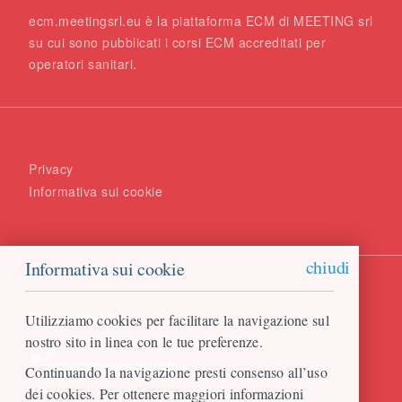
ecm.meetingsrl.eu è la piattaforma ECM di MEETING srl
su cui sono pubblicati i corsi ECM accreditati per
operatori sanitari.
Privacy
Informativa sui cookie
chiudi
Informativa sui cookie
Engineered by
Utilizziamo cookies per facilitare la navigazione sul
nostro sito in linea con le tue preferenze.
Continuando la navigazione presti consenso all’uso
dei cookies. Per ottenere maggiori informazioni