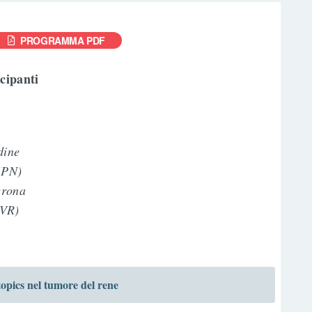
PROGRAMMA PDF
ecipanti
Udine
 (PN)
Verona
(VR)
ics nel tumore del rene