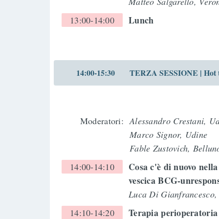
Matteo Salgarello, Ver
Lunch
13:00-14:00
14:00-15:30
TERZA SESSIONE | Hot top
Moderatori:
Alessandro Crestani, U
Marco Signor, Udine
Fable Zustovich, Bellun
Cosa c'è di nuovo nell
14:00-14:10
vescica BCG-unrespon
Luca Di Gianfrancesco,
Terapia perioperatoria
14:10-14:20