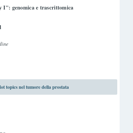
 I": genomica e trascrittomica
el
a
dine
opics nel tumore della prostata
uno