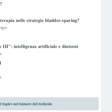
e?
o
terapia nelle strategie bladder-sparing?
vigo
III": intelligenza artificiale e dintorni
na
l
te
pics nel tumore del testicolo