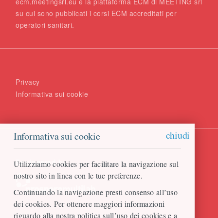
ecm.meetingsrl.eu è la piattaforma ECM di MEETING srl
su cui sono pubblicati i corsi ECM accreditati per
operatori sanitari.
Privacy
Informativa sui cookie
chiudi
Informativa sui cookie
Engineered by
Utilizziamo cookies per facilitare la navigazione sul
nostro sito in linea con le tue preferenze.
Continuando la navigazione presti consenso all’uso
dei cookies. Per ottenere maggiori informazioni
riguardo alla nostra politica sull’uso dei cookies e a